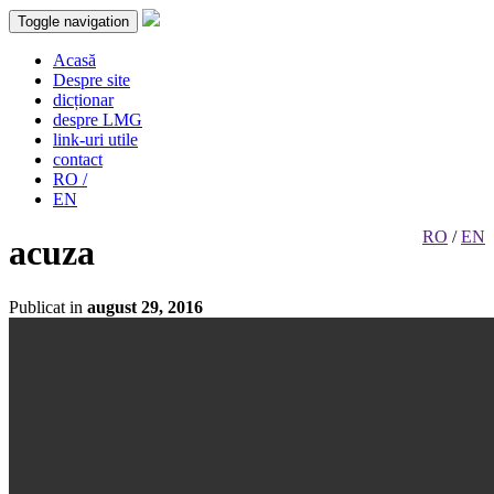
Toggle navigation
Acasă
Despre site
dicționar
despre LMG
link-uri utile
contact
RO /
EN
RO
/
EN
acuza
Publicat in
august 29, 2016