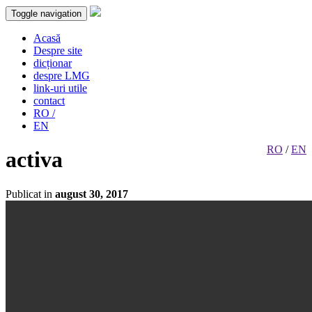
Toggle navigation
Acasă
Despre site
dicționar
despre LMG
link-uri utile
contact
RO /
EN
RO
/
EN
activa
Publicat in
august 30, 2017