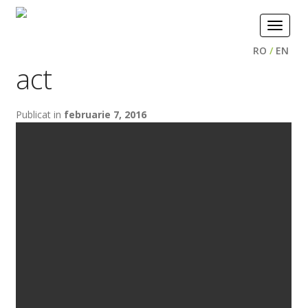
Toggle
navigat
RO
/
EN
act
Publicat in
februarie 7, 2016