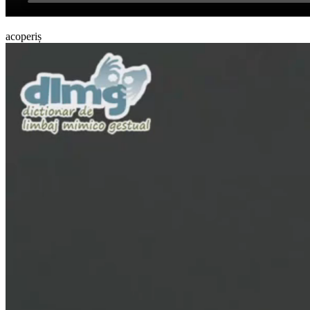
acoperiș