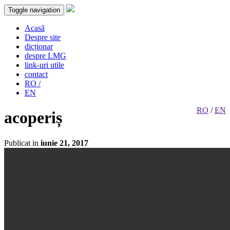
Toggle navigation
Acasă
Despre site
dicționar
despre LMG
link-uri utile
contact
RO /
EN
RO
/
EN
acoperiș
Publicat in
iunie 21, 2017