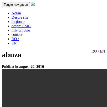
Toggle navigation
Acasă
Despre site
dicționar
despre LMG
link-uri utile
contact
RO /
EN
RO
/
EN
abuza
Publicat in
august 29, 2016