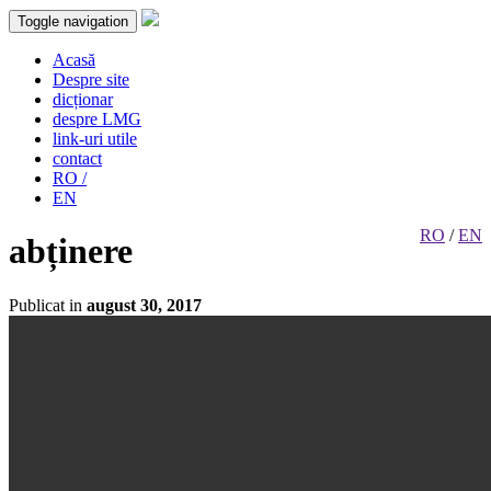
Toggle navigation
Acasă
Despre site
dicționar
despre LMG
link-uri utile
contact
RO /
EN
RO
/
EN
abținere
Publicat in
august 30, 2017