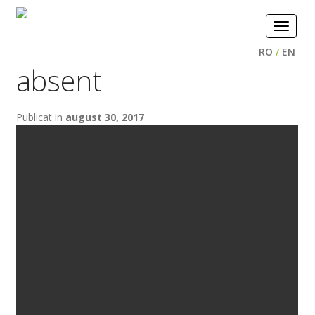
Toggle
navigat
RO
/
EN
absent
Publicat in
august 30, 2017