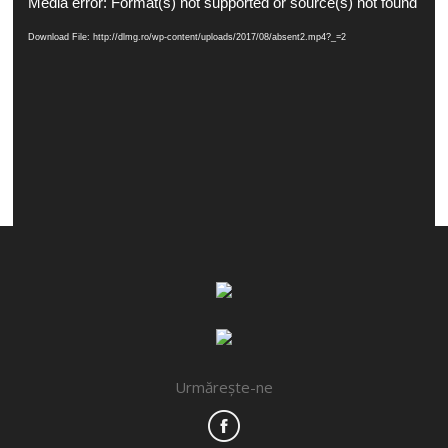
Player
Media error: Format(s) not supported or source(s) not found
video
Download File: http://dlmg.ro/wp-content/uploads/2017/08/absent2.mp4?_=2
Urmărește-ne