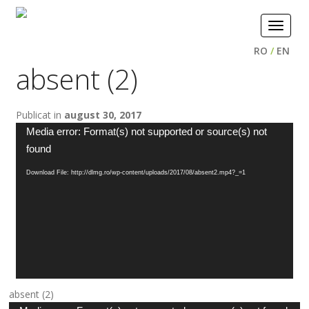
Toggle
navigat
RO
/
EN
absent (2)
Publicat in
august 30, 2017
Player
Media error: Format(s) not supported or source(s) not
video
found
Download File: http://dlmg.ro/wp-content/uploads/2017/08/absent2.mp4?_=1
absent (2)