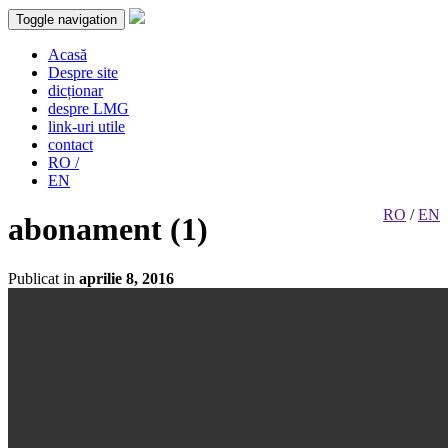
Toggle navigation
Acasă
Despre site
dicționar
despre LMG
link-uri utile
contact
RO /
EN
RO
/
EN
abonament (1)
Publicat in
aprilie 8, 2016