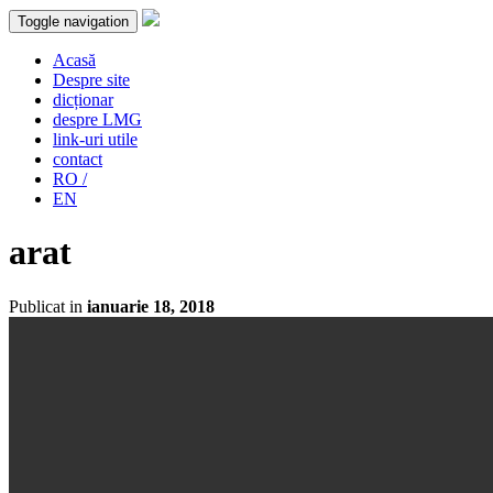
Toggle navigation
Acasă
Despre site
dicționar
despre LMG
link-uri utile
contact
RO /
EN
arat
Publicat in
ianuarie 18, 2018