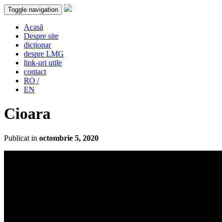
Toggle navigation
Acasă
Despre site
dicționar
despre LMG
link-uri utile
contact
RO /
EN
Cioara
Publicat in
octombrie 5, 2020