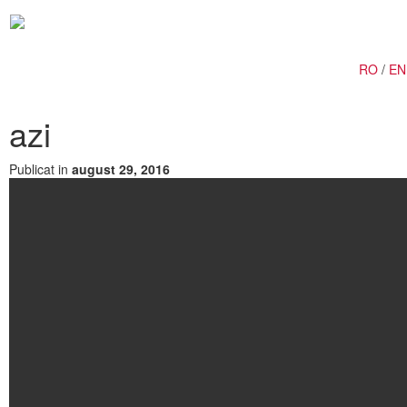
Togg
navig
RO
/
EN
azi
Publicat in
august 29, 2016