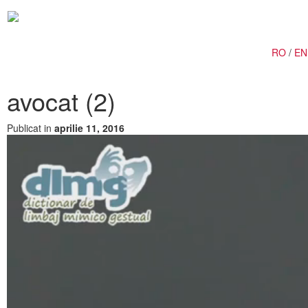
Togg
navig
RO
/
EN
avocat (2)
Publicat in
aprilie 11, 2016