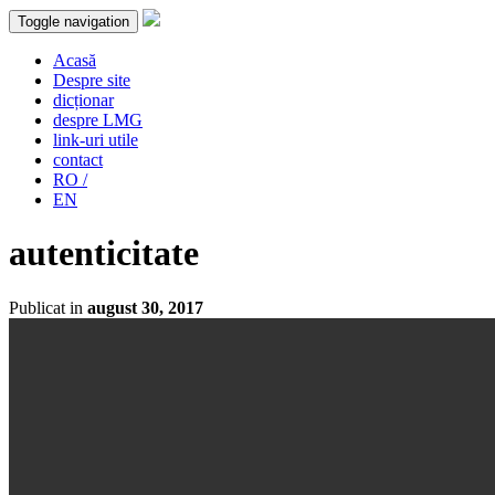
Toggle navigation
Acasă
Despre site
dicționar
despre LMG
link-uri utile
contact
RO /
EN
autenticitate
Publicat in
august 30, 2017