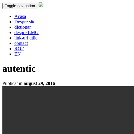
Toggle navigation
Acasă
Despre site
dicționar
despre LMG
link-uri utile
contact
RO /
EN
autentic
Publicat in
august 29, 2016