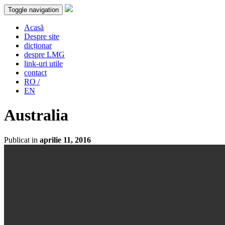
Toggle navigation
Acasă
Despre site
dicționar
despre LMG
link-uri utile
contact
RO /
EN
Australia
Publicat in
aprilie 11, 2016