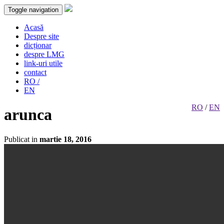
Toggle navigation
Acasă
Despre site
dicționar
despre LMG
link-uri utile
contact
RO /
EN
RO
/
EN
arunca
Publicat in
martie 18, 2016