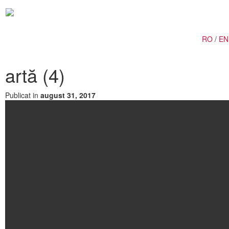
Togg
navig
RO
/
EN
artă (4)
Publicat in
august 31, 2017