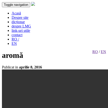
Toggle navigation
Acasă
Despre site
dicționar
despre LMG
link-uri utile
contact
RO /
EN
RO
/
EN
aromă
Publicat in
aprilie 8, 2016