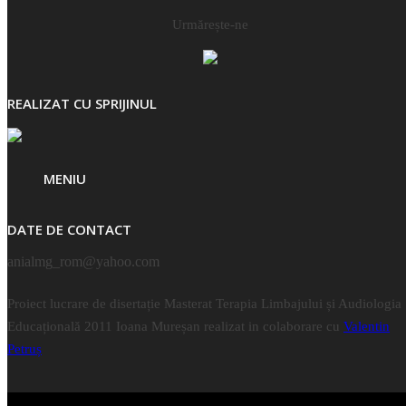
Urmărește-ne
REALIZAT CU SPRIJINUL
MENIU
DATE DE CONTACT
anialmg_rom@yahoo.com
Proiect lucrare de disertație Masterat Terapia Limbajului și Audiologia
Educațională 2011 Ioana Mureșan realizat in colaborare cu
Valentin
Petruș