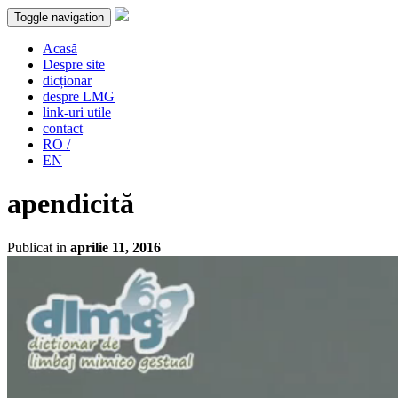
Toggle navigation
Acasă
Despre site
dicționar
despre LMG
link-uri utile
contact
RO /
EN
apendicită
Publicat in
aprilie 11, 2016