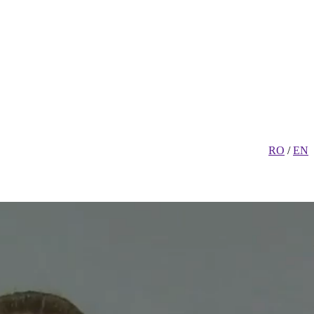
RO
/
EN