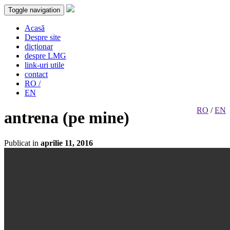
Toggle navigation
Acasă
Despre site
dicționar
despre LMG
link-uri utile
contact
RO /
EN
RO
/
EN
antrena (pe mine)
Publicat in
aprilie 11, 2016