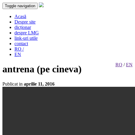
Toggle navigation
Acasă
Despre site
dicționar
despre LMG
link-uri utile
contact
RO /
EN
RO
/
EN
antrena (pe cineva)
Publicat in
aprilie 11, 2016