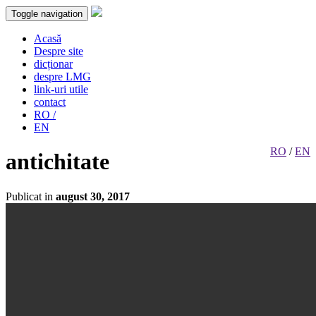
Toggle navigation
Acasă
Despre site
dicționar
despre LMG
link-uri utile
contact
RO /
EN
RO
/
EN
antichitate
Publicat in
august 30, 2017