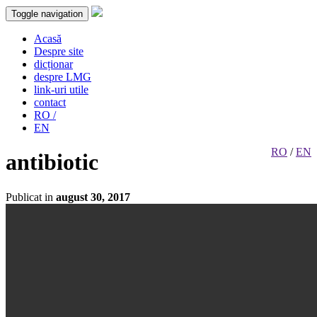
Toggle navigation
Acasă
Despre site
dicționar
despre LMG
link-uri utile
contact
RO /
EN
RO
/
EN
antibiotic
Publicat in
august 30, 2017