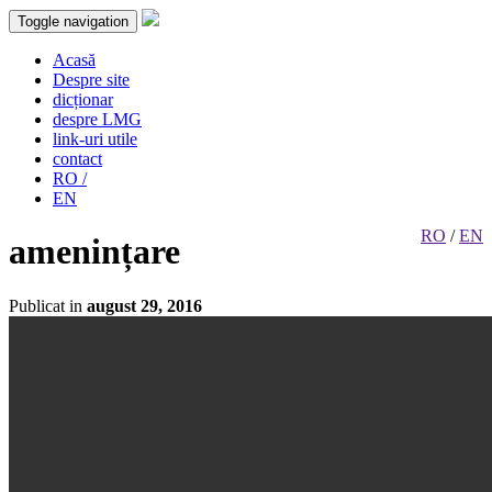
Toggle navigation
Acasă
Despre site
dicționar
despre LMG
link-uri utile
contact
RO /
EN
RO
/
EN
amenințare
Publicat in
august 29, 2016