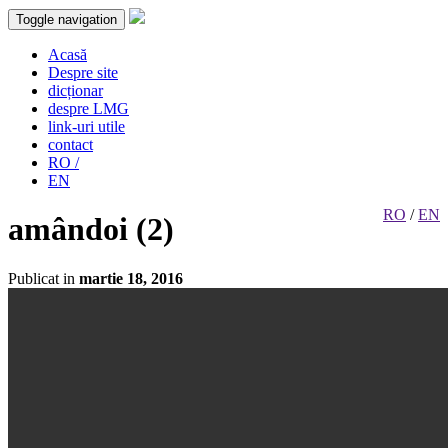
Toggle navigation
Acasă
Despre site
dicționar
despre LMG
link-uri utile
contact
RO /
EN
RO
/
EN
amândoi (2)
Publicat in
martie 18, 2016