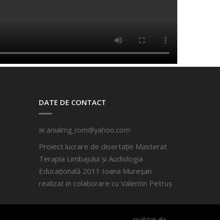
DATE DE CONTACT
anialmg_rom@yahoo.com
Proiect lucrare de disertație Masterat
Terapia Limbajului și Audiologia
Educațională 2011 Ioana Mureșan
realizat in colaborare cu
Valentin Petruș
realizat de