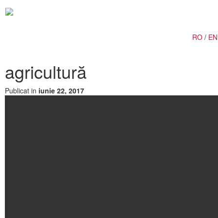
Togg
navig
RO
/
EN
agricultură
Publicat in
iunie 22, 2017