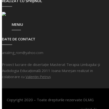
REALIZAT CU SPRIJINUL
MENIU
DATE DE CONTACT
anialmg_rom@yahoo.com
Proiect lucrare de disertație Masterat Terapia Limbajului și
Audiologia Educațională 2011 Ioana Mureșan realizat in
colaborare cu
Valentin Petruș
Copyright 2020 – Toate drepturile rezervate DLMG