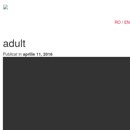
Togg
navig
RO
/
EN
adult
Publicat in
aprilie 11, 2016