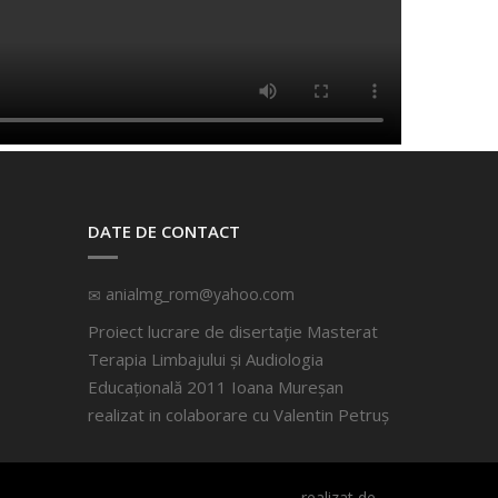
DATE DE CONTACT
anialmg_rom@yahoo.com
Proiect lucrare de disertație Masterat
Terapia Limbajului și Audiologia
Educațională 2011 Ioana Mureșan
realizat in colaborare cu
Valentin Petruș
realizat de