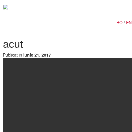
Togg
navig
RO
/
EN
acut
Publicat in
iunie 21, 2017