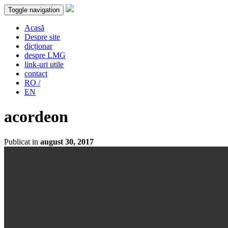
Toggle navigation
Acasă
Despre site
dicționar
despre LMG
link-uri utile
contact
RO /
EN
acordeon
Publicat in
august 30, 2017