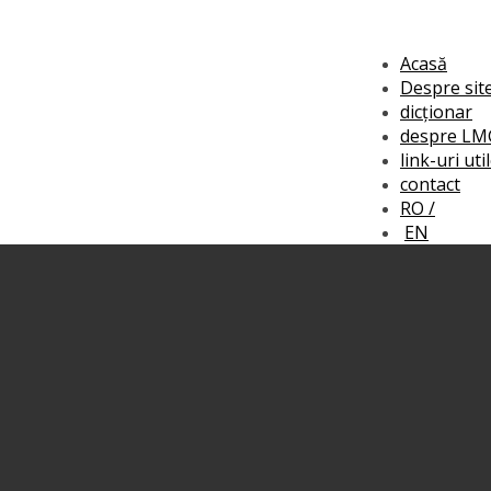
Acasă
Despre sit
dicționar
despre LM
link-uri uti
contact
RO /
EN